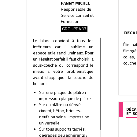
FANNY MICHEL
Responsable du
Service Conseil et
Formation
GROUPE V33
DÉCAP
Le blanc convient à tous les
Élimin
intérieurs car il sublime un
filmogè
espace et le rend lumineux. Pour
colles
un résultat parfait il faut choisir la
couches
sous-couche qui correspond le
mieux à votre problématique
avant d’appliquer la couche de
finition :
Sur une plaque de plâtre :
impression plaque de plâtre
Sur du plâtre ou dérivé,
DÉCA
ciment, béton, briques…
ET S
neufs ou sains : impression
universelle
Sur tous supports tachés,
dégradés peu adhérents :