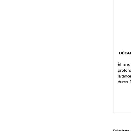
DÉCA
Élimi
profond
laitan
dures. 
Résultats 