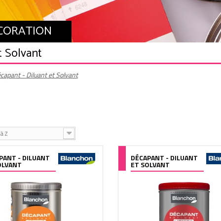
ÉCORATION
t Solvant
capant - Diluant et Solvant
à Z
PANT - DILUANT
DÉCAPANT - DILUANT
OLVANT
ET SOLVANT