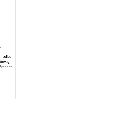
L
 colles
ttoyage
Décapant