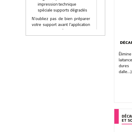
impression technique
spéciale supports dégradés
N’oubliez pas de bien préparer
votre support avant l’application
avec : un brossage, un
dépoussiérage et un lessivage si
nécessaire.
DÉCA
Attention, le matériel utilisé est
Élimin
déterminant pour la qualité de la
laitan
finition, ainsi veillez à bien
dures 
choisir la longueur du poil et le
dalle…).
type de fibre de votre pinceau.
DÉCA
ET S