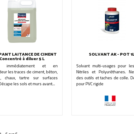
PANT LAITANCE DE CIMENT
SOLVANT AK - POT 1
Concentré à diluer 5 L
ne immédiatement et en
Solvant multi-usages pour les
eur les traces de ciment, béton,
Nitriles et Polyuréthanes. Ne
ce, chaux, tartre sur surfaces
des outils et taches de colle. 
Décape les sols et murs avant...
pour PVC rigide
1 - 6 sur 6.