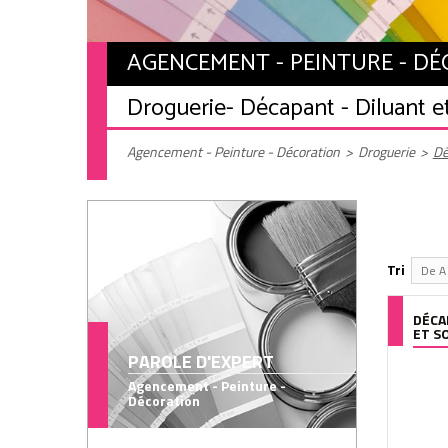
AGENCEMENT - PEINTURE - D
Droguerie
- Décapant - Diluant e
Agencement - Peinture - Décoration
>
Droguerie
>
Dé
Tri
De A 
DÉCA
ET S
PAROLE D'EXPERT
Agencement - Peinture -
Décoration