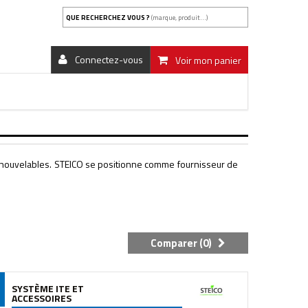
QUE RECHERCHEZ VOUS ?
(marque, produit...)
Connectez-vous
Voir mon panier
renouvelables. STEICO se positionne comme fournisseur de
Comparer (
0
)
SYSTÈME ITE ET
ACCESSOIRES