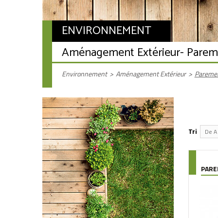
ENVIRONNEMENT
Aménagement Extérieur
- Parem
Environnement
>
Aménagement Extérieur
>
Pareme
Tri
De A 
PAR