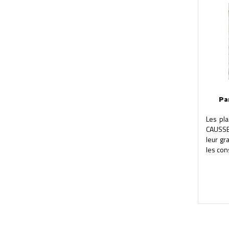
Pa
Les pl
CAUSSE
leur gr
les con