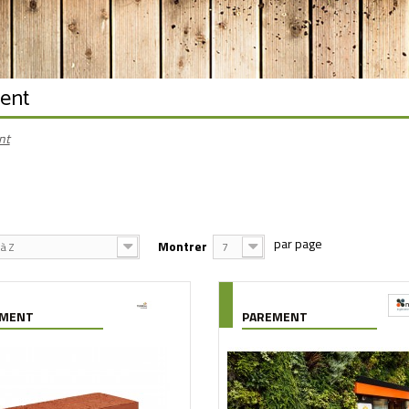
ent
nt
Montrer
à Z
7
EMENT
PAREMENT