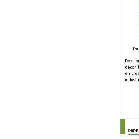
Pa
Des b
décor 
en créa
industri
PAR