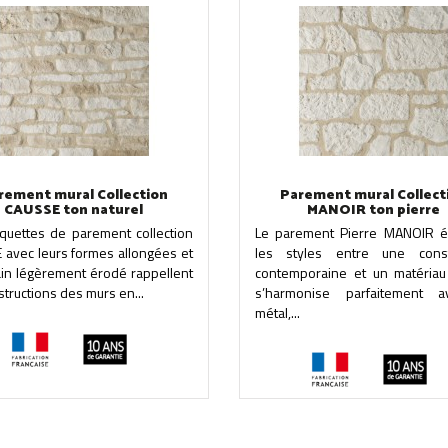
rement mural Collection
Parement mural Collect
CAUSSE ton naturel
MANOIR ton pierre
aquettes de parement collection
Le parement Pierre MANOIR éq
 avec leurs formes allongées et
les styles entre une const
ain légèrement érodé rappellent
contemporaine et un matériau b
structions des murs en...
s’harmonise parfaitement 
métal,...