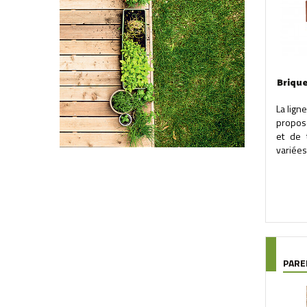
Briqu
La lign
propos
et de 
variées,
PAR