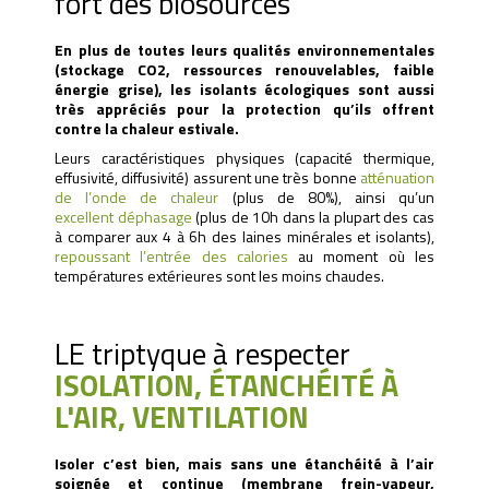
fort des biosourcés
En plus de toutes leurs qualités environnementales
(stockage
CO2, ressources renouvelables, faible
énergie grise), les isolants
écologiques sont aussi
très appréciés pour la protection
qu’ils offrent
contre la chaleur estivale.
Leurs caractéristiques physiques (capacité thermique,
effusivité, diffusivité) assurent une très bonne
atténuation
de l’onde de chaleur
(plus de 80%), ainsi qu’un
excellent déphasage
(plus de 10h dans la plupart des cas
à comparer aux 4 à 6h des laines minérales et isolants),
repoussant l’entrée des calories
au moment où les
températures extérieures sont les moins chaudes.
LE triptyque à respecter
ISOLATION, ÉTANCHÉITÉ À
L'AIR, VENTILATION
Isoler c’est bien, mais sans une étanchéité à l’air
soignée et continue (membrane frein-vapeur,