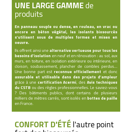
UNE LARGE GAMME
de
produits
En panneau souple ou dense, en rouleau, en vrac ou
encore en béton végétal, les isolants biosourcés
s’utilisent sous de multiples formes et mises en
oeuvre.
Ils offrent ainsi une
alternative vertueuse pour tous les
besoins d’isolation
en neuf et en rénovation : au sol, aux
murs, en toiture, en isolation extérieure ou intérieure, en
cloison, soubassement, plancher de combles perdus…
Une bonne part est
reconnue
officiellement
et donc
assurable et utilisable dans des projets d’ampleur
grâce à une
certification
Acermi
, des
Avis
techniques
du
CSTB
ou des règles professionnelles. Le saviez-vous
? Des bâtiments publics, dont certains de plusieurs
milliers de mètres carrés, sont isolés en
bottes
de
paille
en France.
CONFORT D'ÉTÉ
l'autre point