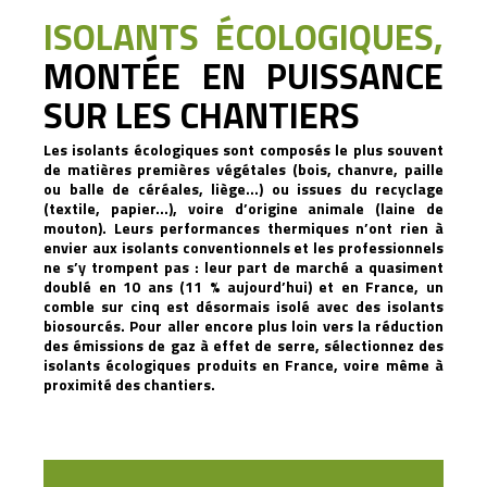
ISOLANTS ÉCOLOGIQUES,
MONTÉE EN PUISSANCE
SUR LES CHANTIERS
Les isolants écologiques sont composés le plus souvent
de matières premières végétales (bois, chanvre, paille
ou balle de céréales, liège…) ou issues du recyclage
(textile, papier…),
voire d’origine animale (laine de
mouton). Leurs performances thermiques n’ont rien à
envier aux isolants conventionnels et les professionnels
ne s’y trompent pas : leur part de marché a quasiment
doublé en 10 ans (11 % aujourd’hui) et en France, un
comble sur cinq est désormais isolé avec des isolants
biosourcés. Pour aller encore plus loin vers la réduction
des émissions de gaz à effet de serre, sélectionnez des
isolants écologiques produits en France, voire même à
proximité des chantiers.