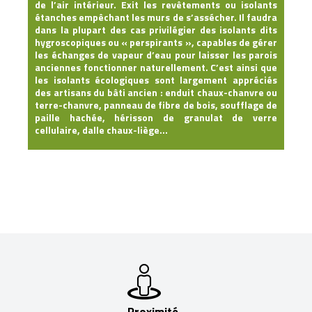
de l’air intérieur. Exit les revêtements ou isolants
étanches empêchant les murs de s’assécher. Il faudra
dans la plupart des cas privilégier des
isolants
dits
hygroscopiques
ou
«
perspirants
»
, capables de gérer
les échanges de vapeur d’eau pour laisser les parois
anciennes fonctionner naturellement. C’est ainsi que
les isolants écologiques sont largement appréciés
des artisans du bâti ancien : enduit chaux-chanvre ou
terre-chanvre, panneau de fibre de bois, soufflage de
paille hachée, hérisson de granulat de verre
cellulaire, dalle chaux-liège…