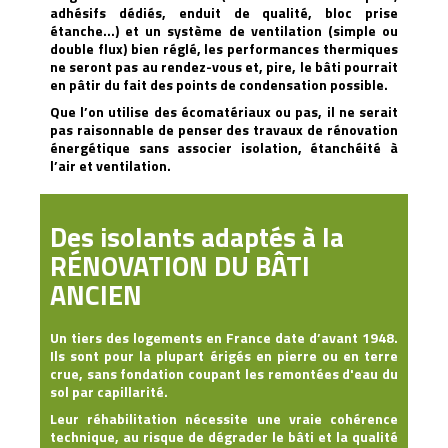
adhésifs dédiés, enduit de qualité, bloc prise
étanche…) et un système de ventilation (simple ou
double flux) bien réglé, les performances thermiques
ne seront pas au rendez-vous et, pire, le bâti pourrait
en pâtir du fait des points de condensation possible.
Que l’on utilise des écomatériaux ou pas, il ne serait
pas raisonnable de penser des travaux de rénovation
énergétique sans associer isolation, étanchéité à
l’air et ventilation.
Des isolants adaptés à la
RÉNOVATION DU BÂTI
ANCIEN
Un tiers des logements en France date d’avant 1948.
Ils sont pour la plupart érigés en pierre ou en terre
crue, sans fondation coupant les remontées d'eau du
sol par capillarité.
Leur réhabilitation nécessite une vraie
cohérence
technique
, au risque de dégrader le bâti et la qualité