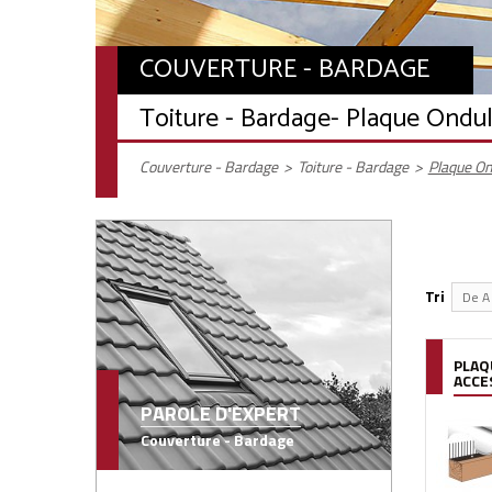
COUVERTURE - BARDAGE
Toiture - Bardage
- Plaque Ondul
Couverture - Bardage
>
Toiture - Bardage
>
Plaque On
Tri
De A 
PLAQ
ACCE
PAROLE D'EXPERT
Couverture - Bardage