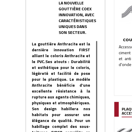
LA NOUVELLE
GOUTTIÈRE COEX
INNOVATION, AVEC
CARACTÉRISTIQUES
UNIQUES DANS
SON SECTEUR.
COU
La gouttière Anthracite est la
Access
dernière innovation FIRST
ciment 
alliant le coloris Anthracite et
et ant
le PVC.Ses atouts : Durabilité
d'onde 
et esthétique pour le coloris,
légèreté et facilité de pose
pour le plastique. Le modèle
Anthracite bénéficie d’une
excellente résistance à la
rupture aux agents chimiques,
physiques et atmosphériques.
Son design habillera nos
PLAQ
ACCE
habitats pour assurer une
élégance de qualité. Pour un
habillage complet des sous-