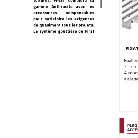
toitures, FIRST complète sa
gamme Anthracite avec les
accessoires indispensables
pour satisfaire les exigences
de quasiment tous les projets.
Le système gouttière de First
Plast est extrêmement simple
à installer. L’assemblage des
FIXA
éléments peut se faire par
collage ou par système à joint.
Fixatio
3 en 
Autoper
à ailett
PLAQ
ACCE