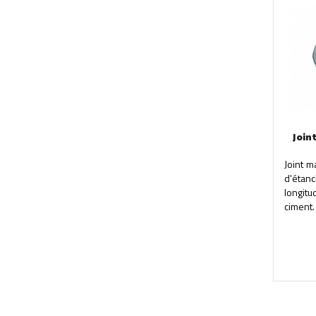
Join
Joint 
d'éta
longit
ciment.