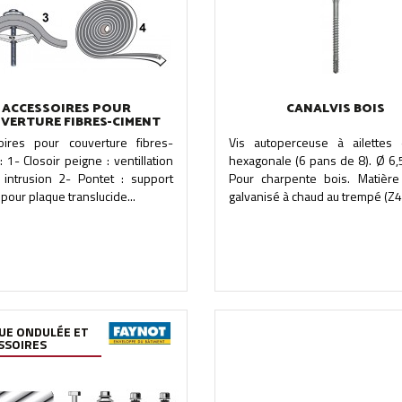
ACCESSOIRES POUR
CANALVIS BOIS
VERTURE FIBRES-CIMENT
oires pour couverture fibres-
Vis autoperceuse à ailettes 
: 1- Closoir peigne : ventillation
hexagonale (6 pans de 8). Ø 6,
i intrusion 2- Pontet : support
Pour charpente bois. Matière 
pour plaque translucide...
galvanisé à chaud au trempé (Z45
UE ONDULÉE ET
SSOIRES