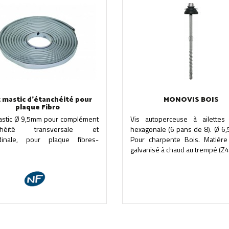
t mastic d'étanchéité pour
MONOVIS BOIS
plaque Fibro
mastic Ø 9,5mm pour complément
Vis autoperceuse à ailettes
nchéité transversale et
hexagonale (6 pans de 8). Ø 6,
udinale, pour plaque fibres-
Pour charpente Bois. Matière 
galvanisé à chaud au trempé (Z45