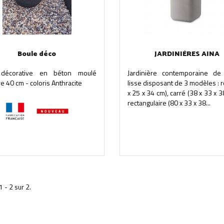
Boule déco
JARDINIÈRES AINA
 décorative en béton moulé
Jardinière contemporaine de f
e 40 cm - coloris Anthracite
lisse disposant de 3 modèles : 
x 25 x 34 cm), carré (38 x 33 x 3
rectangulaire (80 x 33 x 38...
1 - 2 sur 2.