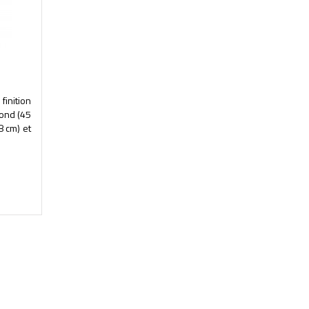
inition
rond (45
8 cm) et