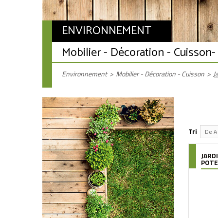
ENVIRONNEMENT
Mobilier - Décoration - Cuisson
-
Environnement
>
Mobilier - Décoration - Cuisson
>
J
Tri
De A 
JARDI
POTE