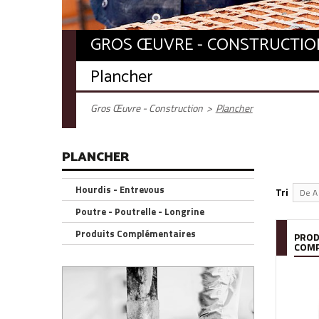
GROS ŒUVRE - CONSTRUCTIO
Plancher
Gros Œuvre - Construction
>
Plancher
PLANCHER
Hourdis - Entrevous
Tri
De A 
Poutre - Poutrelle - Longrine
Produits Complémentaires
PROD
COMP