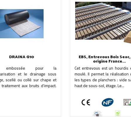
DRAINA G10
EBS, Entrevous Bois Seac,
origine France...
e embossée pour la
Cet entrevous est un hourdis 
darisation et le drainage sous
moulé. Il permet la réalisation
ge, scellé ou collé sur chape et
les types de planchers : vide sa
 traitement aux bruits d’impact.
haut de sous-sol, étage. Le...