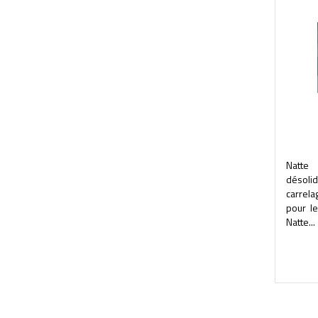
Natt
désoli
carrela
pour le
Natte...