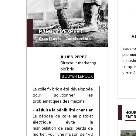
PAROLE D'EXPERT
A
Gros Œuvre - Construction
Sous-
premi
JULIEN PEREZ
acoust
Directeur marketing
compo
bio'bric
verre à 
BOUYER LEROUX
La colle fix’bric a été développée
pour solutionner les
problématiques des maçons :
-
Réduire la pénibilité chantier
HOUR
La dépose de colle au pistolet
ENT
électrique évite la
manipulation de sacs lourds de
mortier. Pour une maison de 140