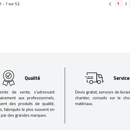
1
2
1 - 7 sur 52.
Qualité
Service
oints de vente, s’adressant
Devis gratuit, services de livrai
tairement aux professionnels,
chantier, conseils sur le ch
buent des produits de qualité,
matériaux.
iés, fabriqués le plus souvent en
 par des grandes marques.