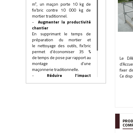
m², un maçon porte 10 kg de
fix’bric contre 10 000 kg de
mortier traditionnel.
-
Augmenter la productivité
chantier
En supprimant le temps de
préparation du mortier et
le nettoyage des outils, fix’bric
permet d’économiser 35 %
de temps de pose par rapport au
Le DAK
montage d’une
d'Accue
maçonnerie traditionnelle.
fixer d
-
Réduire l’impact
Ce disp
environnemental
En divisant par 1000 la quantité
de colle utilisée, fix’bric permet
de réduire la génération de
déchets sur chantier.
PROD
COMP