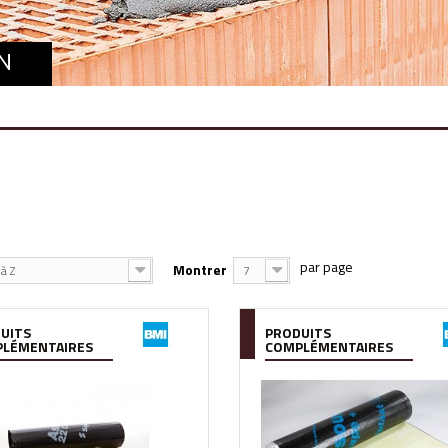
N
Montrer
à Z
7
UITS
PRODUITS
LÉMENTAIRES
COMPLÉMENTAIRES