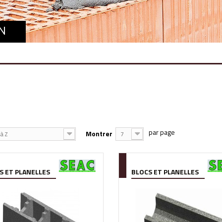
N
Montrer
à Z
7
S ET PLANELLES
BLOCS ET PLANELLES