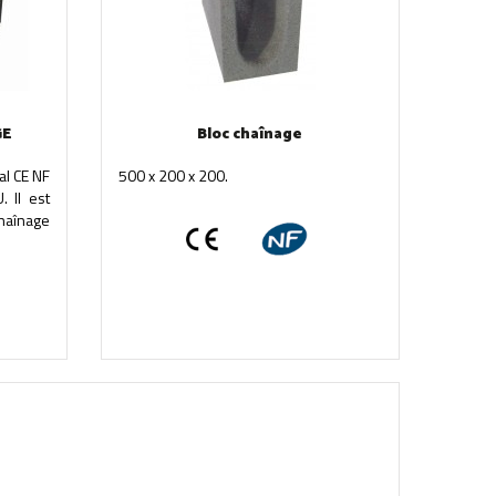
GE
Bloc chaînage
al CE NF
500 x 200 x 200.
 Il est
haînage