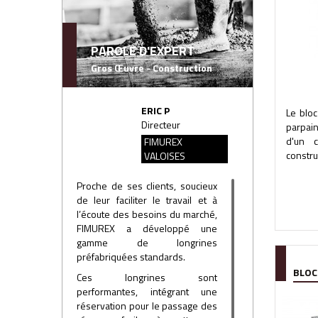
PAROLE D'EXPERT
Gros Œuvre - Construction
ERIC P
Le blo
Directeur
parpain
d'un c
FIMUREX
construc
VALOISES
Proche de ses clients, soucieux
de leur faciliter le travail et à
l’écoute des besoins du marché,
FIMUREX a développé une
gamme de longrines
préfabriquées standards.
BLOC
Ces longrines sont
performantes, intégrant une
réservation pour le passage des