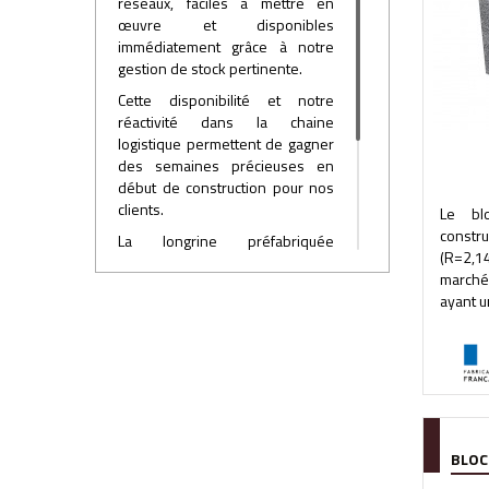
réseaux, faciles à mettre en
œuvre et disponibles
immédiatement grâce à notre
gestion de stock pertinente.
Cette disponibilité et notre
réactivité dans la chaine
logistique permettent de gagner
des semaines précieuses en
début de construction pour nos
clients.
Le bl
constr
La longrine préfabriquée
(R=2,1
FIMUREX c’est l’assurance de
marché
mettre en œuvre, sur vos
ayant un
chantiers, un produit conforme
aux Eurocodes en un temps
record (2h pour un chantier de
100m²).
BLOC