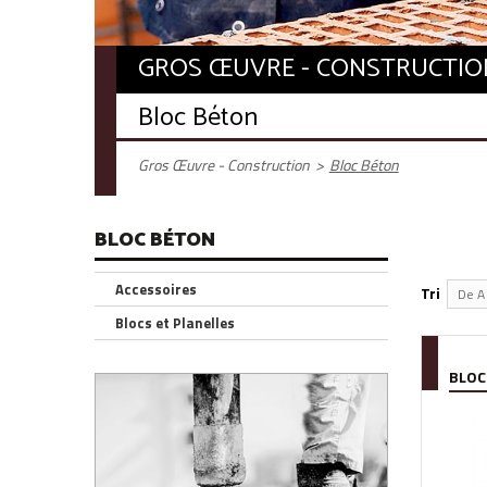
GROS ŒUVRE - CONSTRUCTIO
Bloc Béton
Gros Œuvre - Construction
>
Bloc Béton
BLOC BÉTON
Accessoires
Tri
De A 
Blocs et Planelles
BLOC