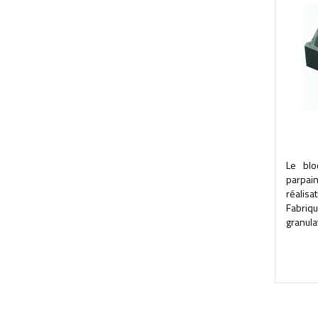
Le blo
parpai
réalis
Fabri
granulat