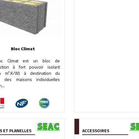
Bloc Climat
oc Climat est un bloc de
uction à fort pouvoir isolant
4 m².K/W) à destination du
 des maisons individuelles
...
S ET PLANELLES
ACCESSOIRES