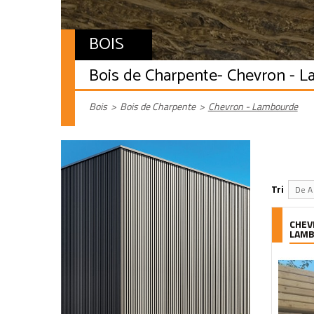
BOIS
Bois de Charpente
- Chevron - 
Bois
>
Bois de Charpente
>
Chevron - Lambourde
Tri
De A 
CHEV
LAM