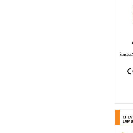
Épicéa.S
CHEV
LAM