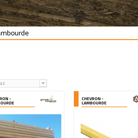
Lambourde
à Z
RON -
CHEVRON -
BOURDE
LAMBOURDE