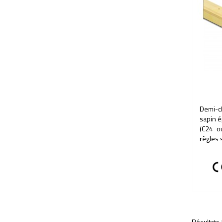
Demi-
sapin é
(C24 o
règles 
Résultats 