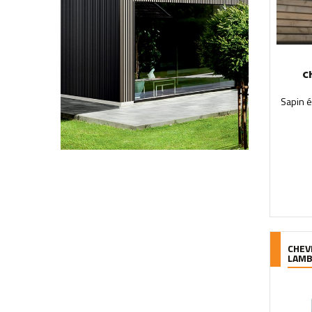
C
Sapin é
CHEV
LAM